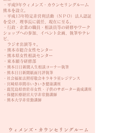
・平成9年ウィメンズ・カウンセリングルーム
熊本を設立。
・平成13年特定非営利活動（ＮＰＯ）法人認証
を受け、理事長に就任、現在に至る。
・行政・企業の職員・相談員等の研修やワーク
ショップへの参加、イベント企画、執筆やテレ
ビ、
ラジオ出演等々。
・熊本市総合女性センター
・熊本県女性相談センター
・東本願寺研修部
​・
熊本日日新聞人生相談コーナー執筆
​・熊本日日新聞紙面月評執筆
​・社会福祉法照将敬会キラキラ星レジデンス
・
宮崎県串間市いきいき健康講座
・鹿児島県曽於市女性・子供のサポーター養成講座
・保健医療経営大学非常勤講師
​・熊本大学非常勤講師
ウィメンズ・カウンセリングルーム