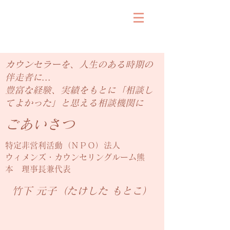
カウンセラーを、人生のある時期の
伴走者に…
豊富な経験、実績をもとに「相談し
てよかった」と思える相談機関に
​ごあいさつ
特定非営利活動（ＮＰＯ）
法人
ウィメンズ・カウンセリングルーム熊
本
理事長兼代表
竹下 元子（たけした もとこ）