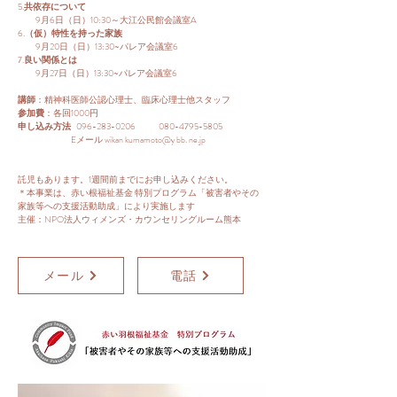
5.
共依存について
9月6日（日）10:30～大江公民館会議室A
6.
（仮）特性を持った家族
9月20日（日）13:30~パレア会議室6
7.
良い関係とは
9月27日（日）13:30~パレア会議室6
講師
：精神科医師公認心理士、臨床心理士他スタッフ
参加費
：各回1000円
申し込み方法
096-283-0206 080-4795-5805
Eメール wikan kumamoto@y bb. ne.jp
託児もあります。1週間前までにお申し込みください。
＊本事業は、赤い根福祉基金 特別プログラム「被害者やその
家族等への支援活動助成」により実施します​
主催：NPO法人ウィメンズ・カウンセリングルーム熊本
メール
電話