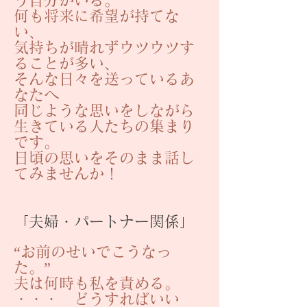
う自分がいる。
何も将来に希望が持てな
い、
気持ちが晴れずウツウツす
ることが多い、
そんな日々を送っているあ
なたへ
同じような思いをしながら
生きている人たちの集まり
です。
日頃の思いをそのまま話し
てみませんか！
「夫婦・パートナー関係」
“お前のせいでこうなっ
た。”
夫は何時も私を責める。
・・・ どうすればいい