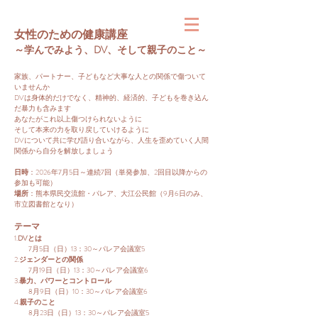
女性のための健康講座
～学んでみよう、DV、そして親子のこと～​
家族、パートナー、子どもなど大事な人との関係で傷ついて
いませんか
DVは身体的だけでなく、精神的、経済的、子どもを巻き込ん
だ暴力も含みます
あなたがこれ以上傷つけられないように
そして本来の力を取り戻していけるように
DVについて共に学び語り合いながら、人生を歪めていく人間
関係から自分を解放しましょう
日時
：2026年7月5日～連続7回（単発参加、2回目以降からの
参加も可能）
場所
：熊本県民交流館・パレア、大江公民館（9月6日のみ、
市立図書館となり）
テーマ
1.
DVとは
7月5日（日）13：30～パレア会議室5​
2.
ジェンダーとの関係
7月19日（日）13：30～パレア会議室6
3.
暴力、パワーとコントロール
8月9日（日）10：30～パレア会議室6
4.
親子のこと
8月23日（日）13：30～パレア会議室5